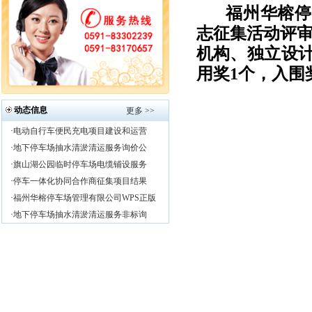
福州华榕停
志征集活动评
机构、独立设计
用奖1个，入围
动态信息
更多 >>
·
电动自行车便民充电项目建设和运营
·
地下停车场抽水清淤清运服务询价公
·
旗山湖公园临时停车场电缆铺设服务
·
停车一体化协同合作商征集项目结果
·
福州华榕停车场管理有限公司WPS正版
·
地下停车场抽水清淤清运服务非标询